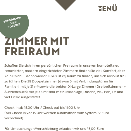
BURGENLAND
CARD
VORTEILE
ZIMMER MIT
FREIRAUM
Schaffen Sie sich ihren persönlichen Freiraum: In unseren komplett neu
renovierten, modern eingerichteten Zimmern finden Sie viel Komfort, aber
kein Chichi – denn wahrer Luxus ist es, Raum zu finden, um sich absolut frei
zu fühlen. Die 38 Doppelzimmer (davon 5 mit Verbindungstüren für
Familien) mit je 21 m² sowie die beiden X-Large Zimmer (Dreibettzimmer +
Ausziehcouch) mit je 35 m² sind mit Klimaanlage, Dusche, WC, Fön, TV und
viel Liebe ausgestattet.
Check In ab 15:00 Uhr / Check out bis 11:00 Uhr
(bei Check In vor 15 Uhr werden automatisch vom System 19 Euro
verrechnet)
Für Umbuchungen/Verschiebung erlauben wir uns 45,00 Euro