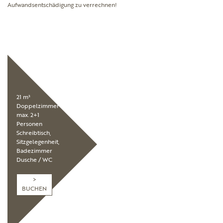
Aufwandsentschädigung zu verrechnen!
21 m²
Doppelzimmer
max. 2+1
Personen
Schreibtisch,
Sitzgelegenheit,
Badezimmer
Dusche / WC
BUCHEN