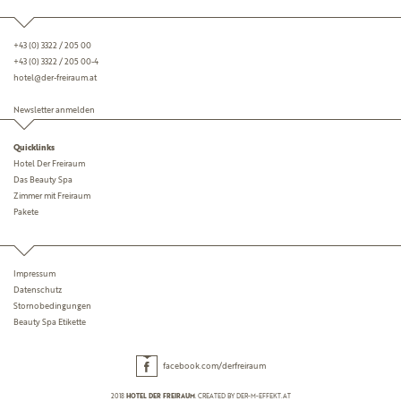
+43 (0) 3322 / 205 00
+43 (0) 3322 / 205 00-4
hotel@der-freiraum.at
Newsletter anmelden
Quicklinks
Hotel Der Freiraum
Das Beauty Spa
Zimmer mit Freiraum
Pakete
Impressum
Datenschutz
Storno­bedingungen
Beauty Spa Etikette
facebook.com/derfreiraum
2018
HOTEL DER FREIRAUM
. CREATED BY
DER-M-EFFEKT.AT