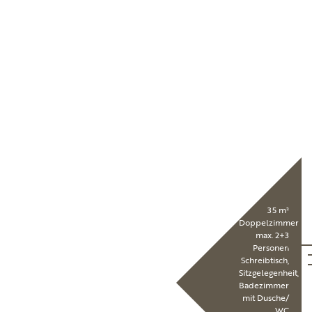
35 m²
Doppelzimmer
max. 2+3
Personen
Schreibtisch,
Sitzgelegenheit,
Badezimmer
mit Dusche/
WC