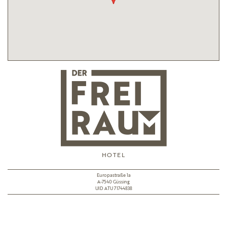
HOTEL
Europastraße 1a
A-7540 Güssing
UID ATU 71744838