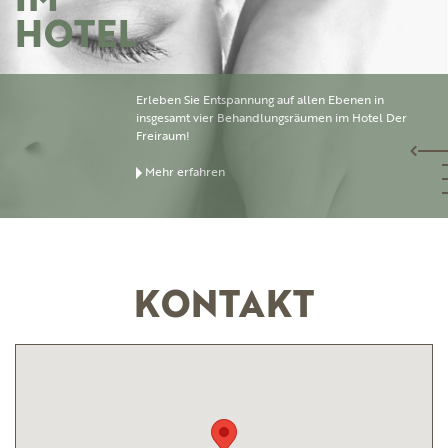
IM
HOTEL
Erleben Sie Entspannung auf allen Ebenen in
insgesamt vier Behandlungsräumen im Hotel Der
Freiraum!
Mehr erfahren
KONTAKT