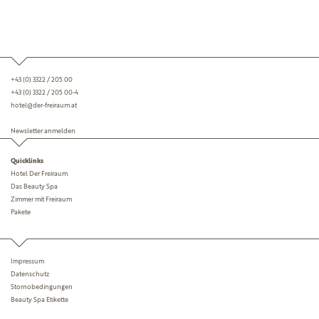
+43 (0) 3322 / 205 00
+43 (0) 3322 / 205 00-4
hotel@der-freiraum.at
Newsletter anmelden
Quicklinks
Hotel Der Freiraum
Das Beauty Spa
Zimmer mit Freiraum
Pakete
Impressum
Datenschutz
Storno­bedingungen
Beauty Spa Etikette